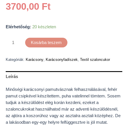
3700,00
Ft
Elérhetőség:
20 készleten
Kosárba teszem
Kategóriák:
Karácsony
,
Karácsonyfadíszek
,
Textil szaloncukor
Leírás
Minőségi karácsonyi pamutvásznak felhasználásával, fehér
pamut csipkével készítettem, puha vatelinnel tömtem. Sosem
tudjuk a készülődést elég korán kezdeni, ezeket a
szaloncukrokat használhatod már az adventi készülődésnél,
az ajtóra a koszorúhoz vagy az asztalra asztali középhez. De
a lakásodban egy-egy helyre felfüggesztve is jól mutat.