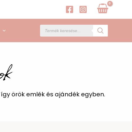
Products
search
ok
 így örök emlék és ajándék egyben.