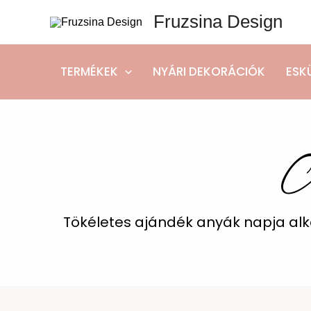
Skip
Fruzsina Design
to
content
TERMÉKEK
NYÁRI DEKORÁCIÓK
ESK
A
Tökéletes ajándék anyák napja alk