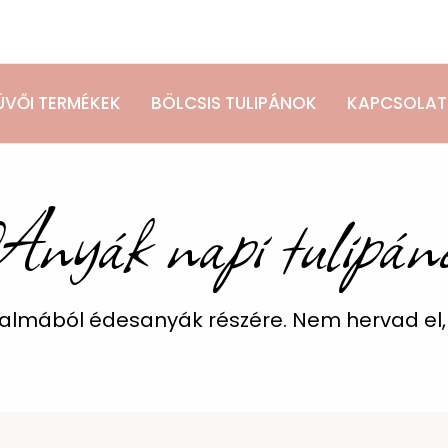
ÜVŐI TERMÉKEK
BÖLCSIS TULIPÁNOK
KAPCSOLAT
nyák napi tulipán
almából édesanyák részére. Nem hervad el,